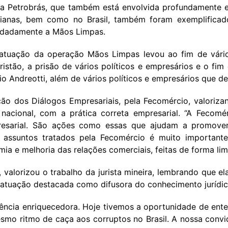
a Petrobrás, que também está envolvida profundamente 
lianas, bem como no Brasil, também foram exemplificad
undadamente a Mãos Limpas.
atuação da operação Mãos Limpas levou ao fim de vários 
ristão, a prisão de vários políticos e empresários e o fim 
ilio Andreotti, além de vários políticos e empresários que 
ão dos Diálogos Empresariais, pela Fecomércio, valoriza
nacional, com a prática correta empresarial. “A Fecom
resarial. São ações como essas que ajudam a promove
e assuntos tratados pela Fecomércio é muito important
ia e melhoria das relações comerciais, feitas de forma lim
, valorizou o trabalho da jurista mineira, lembrando que
a atuação destacada como difusora do conhecimento jurídic
riência enriquecedora. Hoje tivemos a oportunidade de en
esmo ritmo de caça aos corruptos no Brasil. A nossa convi