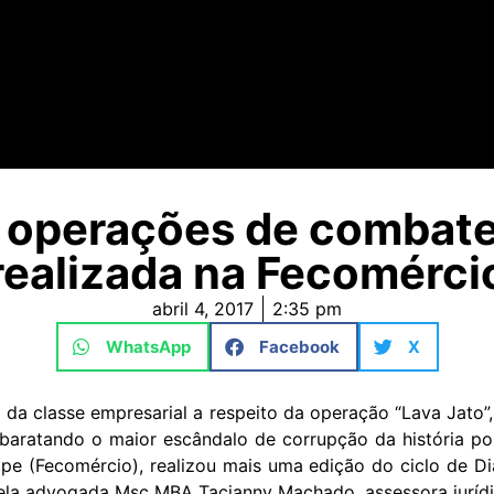
e operações de combate
realizada na Fecomérci
abril 4, 2017
2:35 pm
WhatsApp
Facebook
X
da classe empresarial a respeito da operação “Lava Jato”
sbaratando o maior escândalo de corrupção da história po
pe (Fecomércio), realizou mais uma edição do ciclo de D
pela advogada Msc MBA Tacianny Machado, assessora jurídi