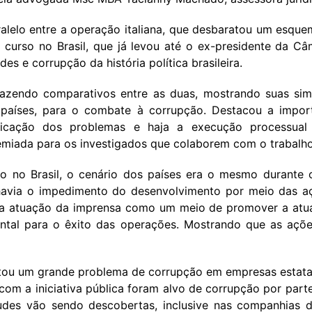
aralelo entre a operação italiana, que desbaratou um esqu
em curso no Brasil, que já levou até o ex-presidente da
s e corrupção da história política brasileira.
azendo comparativos entre as duas, mostrando suas sim
países, para o combate à corrupção. Destacou a import
ificação dos problemas e haja a execução processual
iada para os investigados que colaborem com o trabalho 
anto no Brasil, o cenário dos países era o mesmo durante
havia o impedimento do desenvolvimento por meio das aç
 a atuação da imprensa como um meio de promover a atua
tal para o êxito das operações. Mostrando que as ações d
ntou um grande problema de corrupção em empresas estatai
om a iniciativa pública foram alvo de corrupção por parte 
udes vão sendo descobertas, inclusive nas companhias d