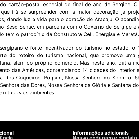
o cartão-postal especial de final de ano de Sergipe. O
o que irá se surpreender com a maior decoração já proj
, dando luz e vida para o coração de Aracaju. O acendim
o-Sesc-Senac, em parceria com o Governo de Sergipe e a 
do tem o patrocínio da Construtora Celi, Energisa e Maratá.
ergipano e forte incentivador do turismo no estado, o
rte do roteiro de turismo nacional, que promove uma gr
laria, além do próprio comércio. Mas neste ano, outra 
evento das Américas, contemplando 14 cidades do interior
a dos Coqueiros, Boquim, Nossa Senhora do Socorro, São 
a Senhora das Dores, Nossa Senhora da Glória e Santana do
 em todos os ambientes.
ucional
Informações adicionais
ência
Nosso endereço e contato