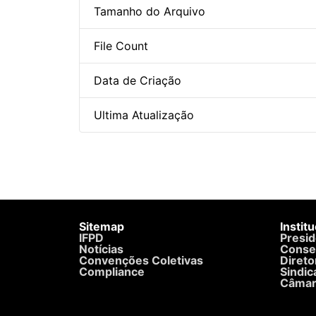
Tamanho do Arquivo
File Count
Data de Criação
Ultima Atualização
Sitemap
Instit
IFPD
Presid
Notícias
Conse
Convenções Coletivas
Direto
Compliance
Sindic
Câmar