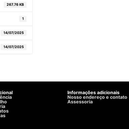
267.76 KB
1
14/07/2025
14/07/2025
ucional
Informações adicionais
ência
Nosso endereço e contato
lho
Assessoria
ria
atos
as